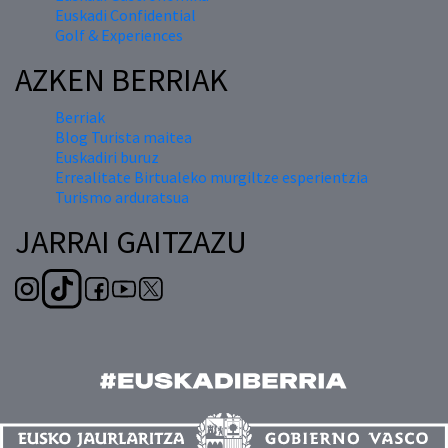
Euskadi Confidential
Golf & Experiences
AZKEN BERRIAK
Berriak
Blog Turista maitea
Euskadiri buruz
Errealitate Birtualeko murgiltze esperientzia
Turismo arduratsua
JARRAI GAITZAZU