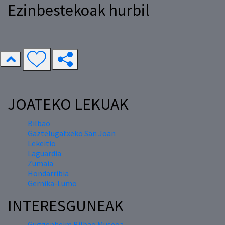
Ezinbestekoak hurbil
JOATEKO LEKUAK
Bilbao
Gaztelugatxeko San Joan
Lekeitio
Laguardia
Zumaia
Hondarribia
Gernika-Lumo
INTERESGUNEAK
Guggenheim Bilbao Museoa