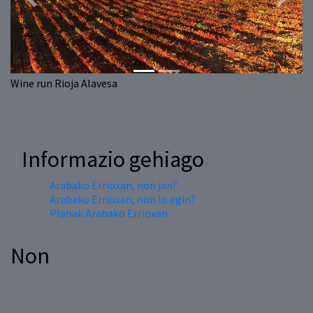
Previous
Next
Wine run Rioja Alavesa
Informazio gehiago
Arabako Errioxan, non jan?
Arabako Errioxan, non lo egin?
Planak Arabako Errioxan
Non