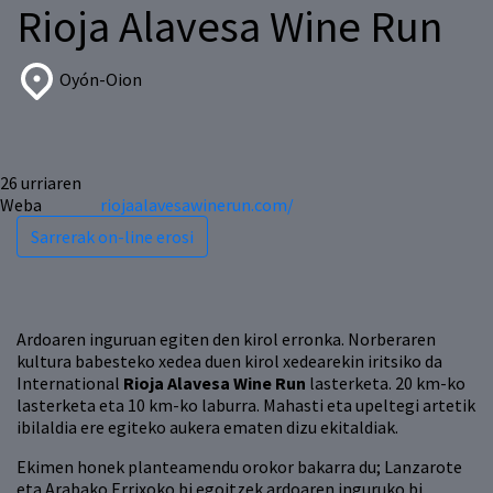
Rioja Alavesa Wine Run
Oyón-Oion
26
urriaren
Weba
riojaalavesawinerun.com/
Sarrerak on-line erosi
Ardoaren inguruan egiten den kirol erronka. Norberaren
kultura babesteko xedea duen kirol xedearekin iritsiko da
International
Rioja Alavesa Wine Run
lasterketa. 20 km-ko
lasterketa eta 10 km-ko laburra. Mahasti eta upeltegi artetik
ibilaldia ere egiteko aukera ematen dizu ekitaldiak.
Ekimen honek planteamendu orokor bakarra du; Lanzarote
eta Arabako Errixoko bi egoitzek ardoaren inguruko bi