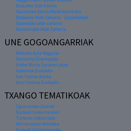
Bizkaiko Zubi Esekia
Gasteizko Santa Maria katedrala
Bilbaoko Alde Zaharra - Zazpikaleak
Gasteizko alde zaharra
Donostiako Alde Zaharra
UNE GOGOANGARRIAK
Bilboko Aste Nagusia
Donostia Zinemaldia
Andre Maria Zuriaren jaiak
Gabonak Euskadin
San Tomas Azoka
Aste Santua Euskadin
TXANGO TEMATIKOAK
Egun osoko planak
Euskadi txakurrarekin
Turismo industriala
Hiri zuriaren ibilbidea
Euskadi Gastronomika