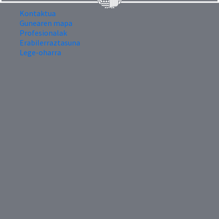
Kontaktua
Gunearen mapa
Profesionalak
Erabilerraztasuna
Lege-oharra