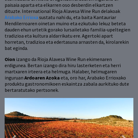
paisaia aparta eta elkarren oso desberdin elkartzen
dituzte. International Rioja Alavesa Wine Run delakoak
Arabako Errioxa
sustatu nahi du, eta baita Kantauriar
Mendilerroaren oinetan muino eta ezkutuko lekuz beteta
dauden ehun urtetik gorako lursailetako familia-upeltegien
tradizioa eta kultura aldarrikatu ere. Agertoki apart
horretan, tradizioa eta edertasuna arnasten da, kirolarekin
bat eginda.
Oion
izango da Rioja Alavesa Wine Run ekimenaren
erdigunea. Bertan izango dira hiru lasterketen eta herri
martxaren irteera eta helmuga. Halaber, helmugaren
inguruan
Ardoaren Azoka
eta, oro har, Arabako Errioxako
produktu gastronomikoen eskaintza zabala aurkituko dute
bertaratutako pertsonek.