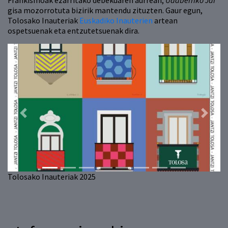
Frankismoak ezarritako debekuaren aurrean,
Udaberriko Jai
gisa mozorrotuta bizirik mantendu zituzten. Gaur egun,
Tolosako Inauteriak
Euskadiko Inauterien
artean
ospetsuenak eta entzutetsuenak dira.
Previous
Next
Tolosako Inauteriak 2025