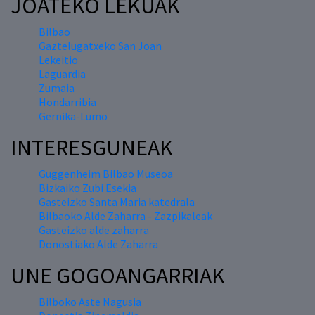
JOATEKO LEKUAK
Bilbao
Gaztelugatxeko San Joan
Lekeitio
Laguardia
Zumaia
Hondarribia
Gernika-Lumo
INTERESGUNEAK
Guggenheim Bilbao Museoa
Bizkaiko Zubi Esekia
Gasteizko Santa Maria katedrala
Bilbaoko Alde Zaharra - Zazpikaleak
Gasteizko alde zaharra
Donostiako Alde Zaharra
UNE GOGOANGARRIAK
Bilboko Aste Nagusia