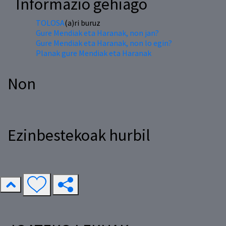
Informazio gehiago
TOLOSA
(a)ri buruz
Gure Mendiak eta Haranak, non jan?
Gure Mendiak eta Haranak, non lo egin?
Planak gure Mendiak eta Haranak
Non
Ezinbestekoak hurbil