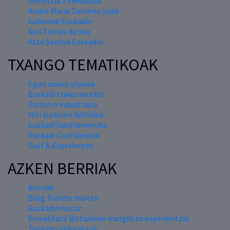
Donostia Zinemaldia
Andre Maria Zuriaren jaiak
Gabonak Euskadin
San Tomas Azoka
Aste Santua Euskadin
TXANGO TEMATIKOAK
Egun osoko planak
Euskadi txakurrarekin
Turismo industriala
Hiri zuriaren ibilbidea
Euskadi Gastronomika
Euskadi Confidential
Golf & Experiences
AZKEN BERRIAK
Berriak
Blog Turista maitea
Euskadiri buruz
Errealitate Birtualeko murgiltze esperientzia
Turismo arduratsua