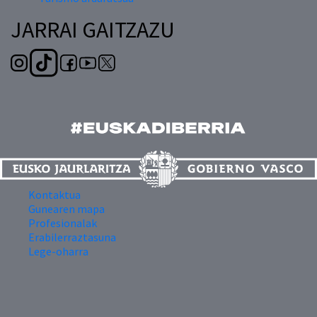
JARRAI GAITZAZU
Kontaktua
Gunearen mapa
Profesionalak
Erabilerraztasuna
Lege-oharra