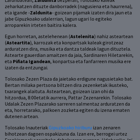
Larunbatean,
Zaldunita
bezperan, Tolosako kaleak
zeharkatzen dituzte danborradek (nagusiena eta haurrena),
eta igande -
Zaldunita
- goizean pijamak izaten dira jaun eta
jabe Gipuzkoako udalerrian, lagun ugari lo egiteko
arroparekin irteten baitira kalera.
Egun horretan, astelehenean (
Astelenita
) nahiz asteartean
(
Asteartita
), karrozak eta konpartsak kaleak girotzeaz
arduratzen dira, musika eta dantza taldeak lagun dituztela.
Astearte gauerdian amaitzen da jaia, Sardinaren Hiletarekin,
eta
Piñata Igandean
, konpartsa eta fanfarreen musika ere
izaten da entzungai.
Tolosako Zezen Plaza da jaietako erdigune nagusietako bat.
Bertan milaka pertsona biltzen dira zezenketak ikusteko,
txarangek alaituta. Asteartean, goizean izan ohi da
hitzordua, 8:00etatik aurrera, Pattar Zezenarekin. Tolosako
Udalak Zezen Plazarako sarreren salmentaz arduratzen da
eta, horretarako, palkoen zozketa egiten du izena ematen
dutenen artean.
Tolosako Inauteriak
Gipuzkoako hiriburu
izan zenaren
bihotzean dagoen ospakizuna da. Izan ere, berrogei urtez