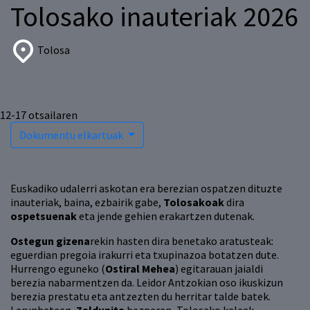
Tolosako inauteriak 2026
Tolosa
12-17
otsailaren
Dokumentu elkartuak
Euskadiko udalerri askotan era berezian ospatzen dituzte
inauteriak, baina, ezbairik gabe,
Tolosakoak
dira
ospetsuenak
eta jende gehien erakartzen dutenak.
Ostegun gizena
rekin hasten dira benetako aratusteak:
eguerdian pregoia irakurri eta txupinazoa botatzen dute.
Hurrengo eguneko (
Ostiral Mehea
) egitarauan jaialdi
berezia nabarmentzen da. Leidor Antzokian oso ikuskizun
berezia prestatu eta antzezten du herritar talde batek.