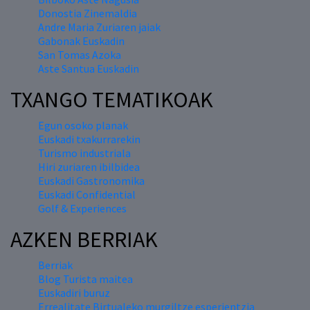
Donostia Zinemaldia
Andre Maria Zuriaren jaiak
Gabonak Euskadin
San Tomas Azoka
Aste Santua Euskadin
TXANGO TEMATIKOAK
Egun osoko planak
Euskadi txakurrarekin
Turismo industriala
Hiri zuriaren ibilbidea
Euskadi Gastronomika
Euskadi Confidential
Golf & Experiences
AZKEN BERRIAK
Berriak
Blog Turista maitea
Euskadiri buruz
Errealitate Birtualeko murgiltze esperientzia