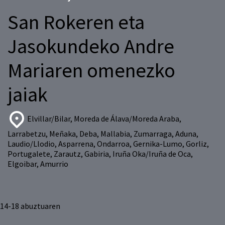
San Rokeren eta
Jasokundeko Andre
Mariaren omenezko
jaiak
Elvillar/Bilar, Moreda de Álava/Moreda Araba,
Larrabetzu, Meñaka, Deba, Mallabia, Zumarraga, Aduna,
Laudio/Llodio, Asparrena, Ondarroa, Gernika-Lumo, Gorliz,
Portugalete, Zarautz, Gabiria, Iruña Oka/Iruña de Oca,
Elgoibar, Amurrio
14-18
abuztuaren