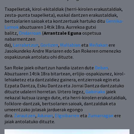
Txapelketak, kirol-ekitaldiak (herri-kirolen erakustaldiak,
zesta-punta txapelketa), euskal dantzen erakustaldiak,
bertsolarien saioak eta kontzertuak hartuko ditu
Gernika-
Lumok
abuztuaren 14tik 18ra. Aurrekoa gutxi
balitz,
Ondarroan
(
Arrantzale Eguna
ospetsua
nabarmentzen
da),
Larrabetzun
,
Gorlizen
,
Mallabian
eta
Meñakan
ere
Jasokundeko Andre Mariaren edo San Rokeren omenezko
ospakizunak antolatu ohi dituzte.
San Roke jaiek oihartzun handia izaten dute
Deban
.
Abuztuaren 14tik 18ra bitartean, erlijio-ospakizunez, kirol-
lehiaketez eta dantzaldiez gainera, entzierroak egin eta
Ezpata Dantza, Esku Dantza eta Jorrai Dantza dantzatuko
dituzte udalerri horretan. Urtero legez,
Gabiriako
jaiek
nekazal kutsua izango dute, eta herri-kirolen erakustaldiak,
folklore-dantzak, bertsolarien saioak, dantzaldiak eta
umeentzako jolasak jarduerak egongo
dira.
Zarautzen
,
Adunan
,
Elgoibarren
eta
Zumarragan
ere
jaiak antolatuko dituzte.