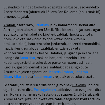
Euskadiko hainbat txokotan ospatzen dituzte Jasokundeko
Andre Mariaren (abuztuak 15) eta San Rokeren (abuztuak 16)
omenezko jaiak.
Araban
, esaterako,
Laudioko
jaiak nabarmendu behar dira.
Aurtengoan, abuztuaren 15etik 25ra bitartean, jarduera ugari
egongo dira: lehiaketak, kirol-ekitaldiak (hockey, pilota,
bolo-joko eta saskibaloi txapelketak, herri-kirolen
erakustaldiak), haurrentzako jarduerak, antzerki emanaldiak,
magia ikuskizunak, dantzaldiak, entzierroak eta
kontzertuak, besteak beste. Halaber, jai-giroa jaun eta jabe
izango da
Amurrion
, makina bat jarduerarekin. Herriko
koadrila guztiek hartuko dute parte karrozen desfilean.
Kirolak, gastronomiak eta aisialdiak bat egingo dute
Amurrioko jaien egitarauan.
Moreda Araban
,
Langraiz
Okan
,
Bilarren
eta
Asparrenan
ere jaiak ospatuko dituzte.
Bestalde, abuztuaren erdialdean giro onak
Bizkaiko
udalerri
ugari hartuko ditu.
Portugaleten
, adibidez, oso ezagunak dira
San Rokeren omenezko festak (abuztuaren 14tik 17ra); Erdi
Aroko azoka, jota lehiaketa eta talde ezagunen kontzertuak
ditu nabarmentzekoen artean jai-egitarauak.