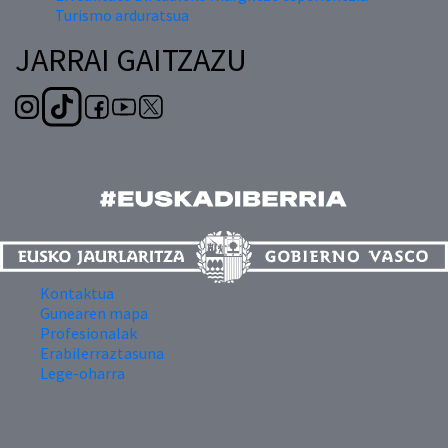
Turismo arduratsua
JARRAI GAITZAZU
Kontaktua
Gunearen mapa
Profesionalak
Erabilerraztasuna
Lege-oharra