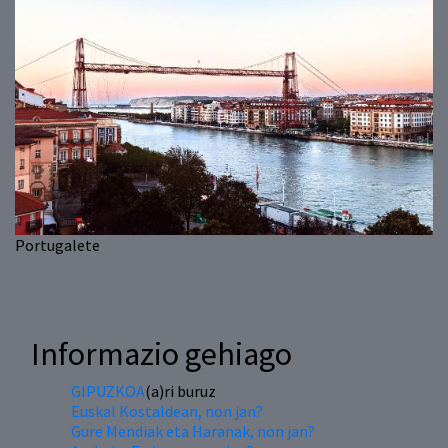
Portugalete
Informazio gehiago
GIPUZKOA
(a)ri buruz
Euskal Kostaldean, non jan?
Gure Mendiak eta Haranak, non jan?