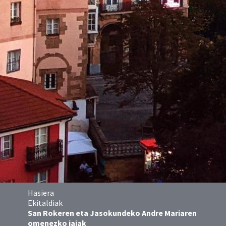
Hasiera
Ekitaldiak
San Rokeren eta Jasokundeko Andre Mariaren
omenezko jaiak