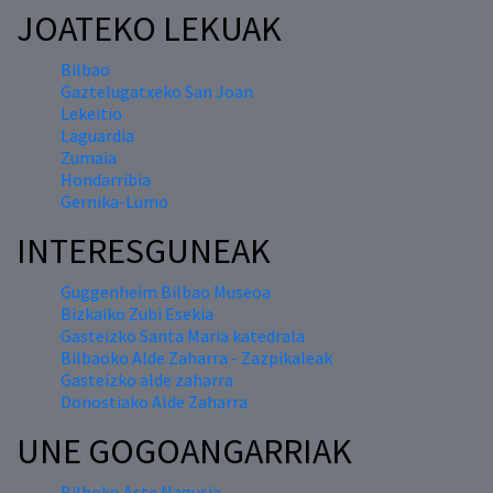
JOATEKO LEKUAK
Bilbao
Gaztelugatxeko San Joan
Lekeitio
Laguardia
Zumaia
Hondarribia
Gernika-Lumo
INTERESGUNEAK
Guggenheim Bilbao Museoa
Bizkaiko Zubi Esekia
Gasteizko Santa Maria katedrala
Bilbaoko Alde Zaharra - Zazpikaleak
Gasteizko alde zaharra
Donostiako Alde Zaharra
UNE GOGOANGARRIAK
Bilboko Aste Nagusia