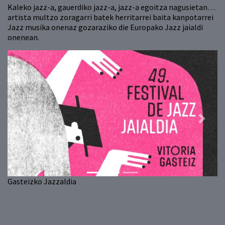
Kaleko jazz-a, gauerdiko jazz-a, jazz-a egoitza nagusietan…
artista multzo zoragarri batek herritarrei baita kanpotarrei
Jazz musika onenaz gozaraziko die Europako Jazz jaialdi
onenean.
Previous
Next
Gasteizko Jazzaldia