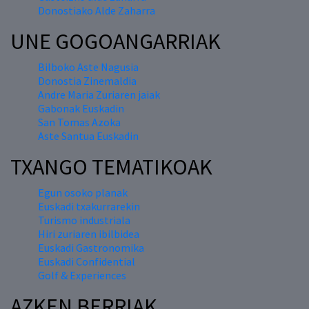
Donostiako Alde Zaharra
UNE GOGOANGARRIAK
Bilboko Aste Nagusia
Donostia Zinemaldia
Andre Maria Zuriaren jaiak
Gabonak Euskadin
San Tomas Azoka
Aste Santua Euskadin
TXANGO TEMATIKOAK
Egun osoko planak
Euskadi txakurrarekin
Turismo industriala
Hiri zuriaren ibilbidea
Euskadi Gastronomika
Euskadi Confidential
Golf & Experiences
AZKEN BERRIAK