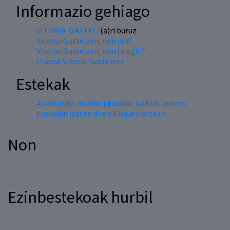
Informazio gehiago
VITORIA-GASTEIZ
(a)ri buruz
Vitoria-Gasteizen, non jan?
Vitoria-Gasteizen, non lo egin?
Planak Vitoria-Gasteizen
Estekak
Askotariko musika jaialdiak: baduzu aukera
Euskadin izaten diren 6 hauen artean
Non
Ezinbestekoak hurbil