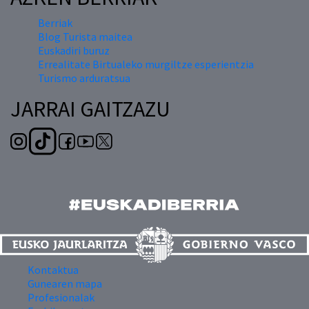
Berriak
Blog Turista maitea
Euskadiri buruz
Errealitate Birtualeko murgiltze esperientzia
Turismo arduratsua
JARRAI GAITZAZU
Kontaktua
Gunearen mapa
Profesionalak