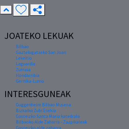
JOATEKO LEKUAK
Bilbao
Gaztelugatxeko San Joan
Lekeitio
Laguardia
Zumaia
Hondarribia
Gernika-Lumo
INTERESGUNEAK
Guggenheim Bilbao Museoa
Bizkaiko Zubi Esekia
Gasteizko Santa Maria katedrala
Bilbaoko Alde Zaharra - Zazpikaleak
Gasteizko alde zaharra