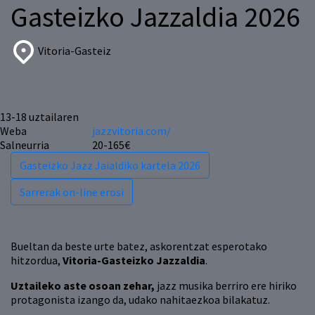
Gasteizko Jazzaldia 2026
Vitoria-Gasteiz
13-18
uztailaren
Weba
jazzvitoria.com/
Salneurria
20-165€
Gasteizko Jazz Jaialdiko kartela 2026
Sarrerak on-line erosi
Bueltan da beste urte batez, askorentzat esperotako
hitzordua,
Vitoria-Gasteizko Jazzaldia
.
Uztaileko aste osoan zehar,
jazz musika berriro ere hiriko
protagonista izango da, udako nahitaezkoa bilakatuz.