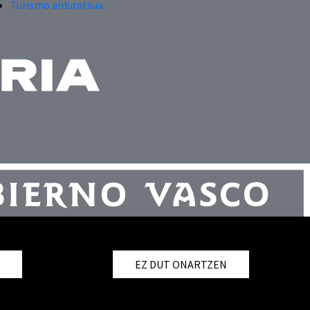
Turismo arduratsua
T
EZ DUT ONARTZEN