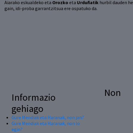
Aiarako eskualdeko eta
Orozko
eta
Urduñatik
hurbil dauden he
gain, idi-proba garrantzitsua ere ospatuko da.
Non
Informazio
gehiago
Gure Mendiak eta Haranak, non jan?
Gure Mendiak eta Haranak, non lo
egin?