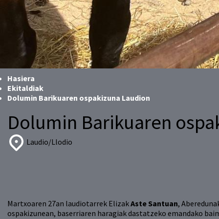
Hasiera
Ekitaldiak
Dolumin Barikuaren ospakizuna Laudion
Dolumin Barikuaren ospa
Laudio/Llodio
Martxoaren 27an laudiotarrek Elizak
Aste Santuan
, Abereduna
ospakizunean, baserriaren haragiak dastatzeko emandako baim