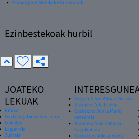
Planak gure Mendiak eta Haranak
Ezinbestekoak hurbil
JOATEKO
INTERESGUNE
LEKUAK
Guggenheim Bilbao Museoa
Bizkaiko Zubi Esekia
Bilbao
Gasteizko Santa Maria
Gaztelugatxeko San Joan
katedrala
Lekeitio
Bilbaoko Alde Zaharra -
Laguardia
Zazpikaleak
Zumaia
Gasteizko alde zaharra