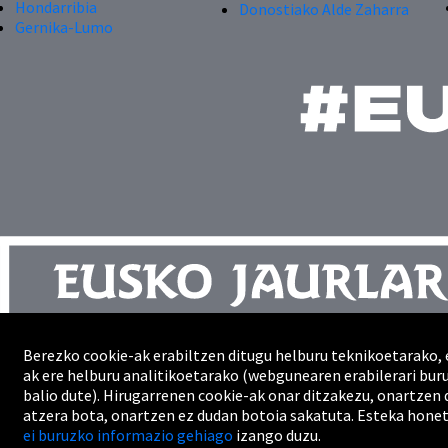
Hondarribia
Donostiako Alde Zaharra
Gernika-Lumo
Berezko cookie-ak erabiltzen ditugu helburu teknikoetarako, 
Kontaktua
ak ere helburu analitikoetarako (webgunearen erabilerari bu
Gunearen mapa
balio dute). Hirugarrenen cookie-ak onar ditzakezu, onartzen 
Profesionalak
atzera bota, onartzen ez dudan botoia sakatuta. Esteka hone
Erabilerraztasuna
ei buruzko informazio gehiago
izango duzu.