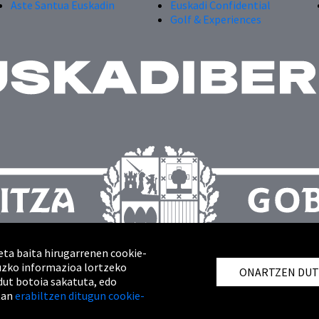
Aste Santua Euskadin
Euskadi Confidential
Golf & Experiences
eta baita hirugarrenen cookie-
ruzko informazioa lortzeko
ONARTZEN DU
dut botoia sakatuta, edo
tan
erabiltzen ditugun cookie-