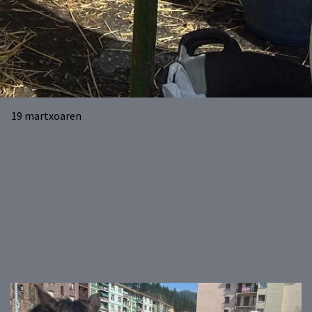
19
martxoaren