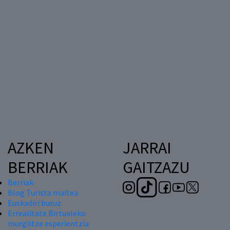
AZKEN
JARRAI
BERRIAK
GAITZAZU
Berriak
Blog Turista maitea
Euskadiri buruz
Errealitate Birtualeko
murgiltze esperientzia