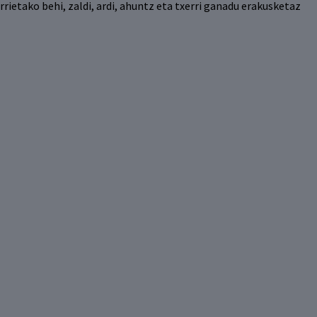
rrietako behi, zaldi, ardi, ahuntz eta txerri ganadu erakusketaz