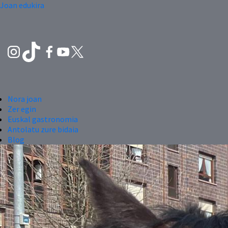
Joan edukira
Nora joan
Zer egin
Euskal gastronomia
Antolatu zure bidaia
Blog