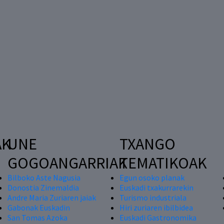
AK
UNE
TXANGO
GOGOANGARRIAK
TEMATIKOAK
Bilboko Aste Nagusia
Egun osoko planak
Donostia Zinemaldia
Euskadi txakurrarekin
Andre Maria Zuriaren jaiak
Turismo industriala
Gabonak Euskadin
Hiri zuriaren ibilbidea
San Tomas Azoka
Euskadi Gastronomika