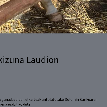
kizuna Laudion
k ganaduzaleen elkarteak antolatutako Dolumin Barikuaren
ena erabiliko dute.