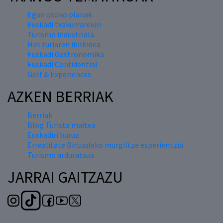
Egun osoko planak
Euskadi txakurrarekin
Turismo industriala
Hiri zuriaren ibilbidea
Euskadi Gastronomika
Euskadi Confidential
Golf & Experiences
AZKEN BERRIAK
Berriak
Blog Turista maitea
Euskadiri buruz
Errealitate Birtualeko murgiltze esperientzia
Turismo arduratsua
JARRAI GAITZAZU