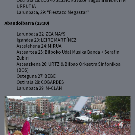
Ostirala 28: LOS 40 SESSIONS Aste Nagusia & MARTIN
URRUTIA
Larunbata, 29: "Fiestazo Megastar"
Abandoibarra (23:30)
Larunbata 22: ZEA MAYS
Igandea 23: LEIRE MARTÍNEZ
Astelehena 24: MIRUA
Asteartea 25: Bilboko Udal Musika Banda + Serafin
Zubiri
Asteazkena 26: URTZ & Bilbao Orkestra Sinfonikoa
(BOS)
Osteguna 27: BEBE
Ostirala 28: COBARDES
Larunbata 29: M-CLAN