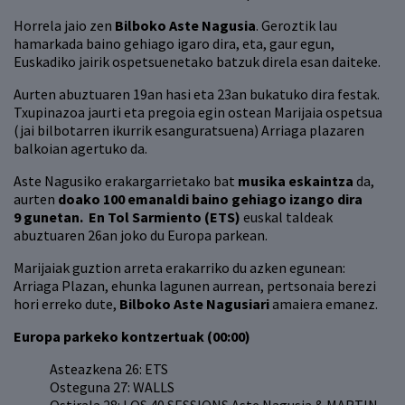
Horrela jaio zen
Bilboko Aste Nagusia
. Geroztik lau
hamarkada baino gehiago igaro dira, eta, gaur egun,
Euskadiko jairik ospetsuenetako batzuk direla esan daiteke.
Aurten abuztuaren 19an hasi eta 23an bukatuko dira festak.
Txupinazoa jaurti eta pregoia egin ostean Marijaia ospetsua
(jai bilbotarren ikurrik esanguratsuena) Arriaga plazaren
balkoian agertuko da.
Aste Nagusiko erakargarrietako bat
musika eskaintza
da,
aurten
doako 100 emanaldi baino gehiago izango dira
9 gunetan. En Tol Sarmiento (ETS)
euskal taldeak
abuztuaren 26an joko du Europa parkean.
Marijaiak guztion arreta erakarriko du azken egunean:
Arriaga Plazan, ehunka lagunen aurrean, pertsonaia berezi
hori erreko dute,
Bilboko Aste Nagusiari
amaiera emanez.
Europa parkeko kontzertuak (00:00)
Asteazkena 26: ETS
Osteguna 27: WALLS