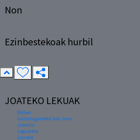
Non
Ezinbestekoak hurbil
JOATEKO LEKUAK
Bilbao
Gaztelugatxeko San Joan
Lekeitio
Laguardia
Zumaia