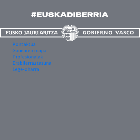
Kontaktua
Gunearen mapa
Profesionalak
Erabilerraztasuna
Lege-oharra