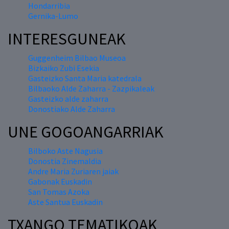
Hondarribia
Gernika-Lumo
INTERESGUNEAK
Guggenheim Bilbao Museoa
Bizkaiko Zubi Esekia
Gasteizko Santa Maria katedrala
Bilbaoko Alde Zaharra - Zazpikaleak
Gasteizko alde zaharra
Donostiako Alde Zaharra
UNE GOGOANGARRIAK
Bilboko Aste Nagusia
Donostia Zinemaldia
Andre Maria Zuriaren jaiak
Gabonak Euskadin
San Tomas Azoka
Aste Santua Euskadin
TXANGO TEMATIKOAK