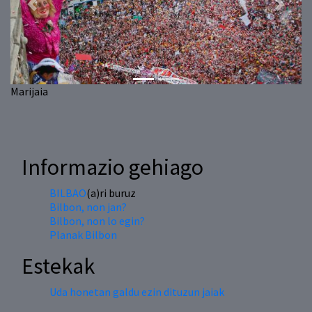
Previous
Next
Marijaia
Informazio gehiago
BILBAO
(a)ri buruz
Bilbon, non jan?
Bilbon, non lo egin?
Planak Bilbon
Estekak
Uda honetan galdu ezin dituzun jaiak