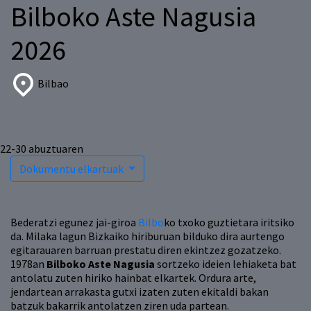
Bilboko Aste Nagusia
2026
Bilbao
22-30
abuztuaren
Dokumentu elkartuak
Bederatzi egunez jai-giroa
Bilbo
ko txoko guztietara iritsiko
da. Milaka lagun Bizkaiko hiriburuan bilduko dira aurtengo
egitarauaren barruan prestatu diren ekintzez gozatzeko.
1978an
Bilboko Aste Nagusia
sortzeko ideien lehiaketa bat
antolatu zuten hiriko hainbat elkartek. Ordura arte,
jendartean arrakasta gutxi izaten zuten ekitaldi bakan
batzuk bakarrik antolatzen ziren uda partean.